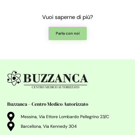
5
s
Vuoi saperne di più?
u
5
Parla con noi
Buzzanca – Centro Medico Autorizzato
Messina, Via Ettore Lombardo Pellegrino 23/C
Barcellona, Via Kennedy 304