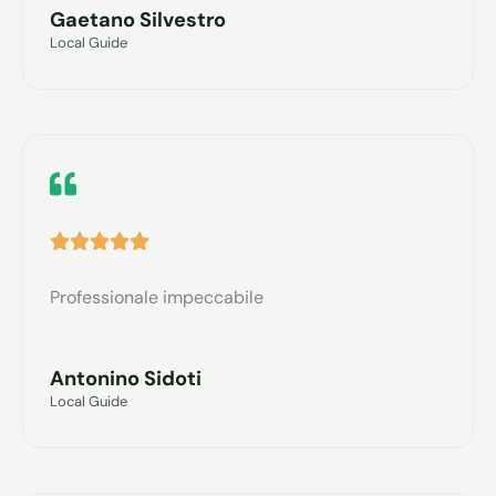
Gaetano Silvestro
t
Local Guide
a
z
i
o
n
V





e
a
5
Professionale impeccabile
l
s
u
u
Antonino Sidoti
t
5
Local Guide
a
z
i