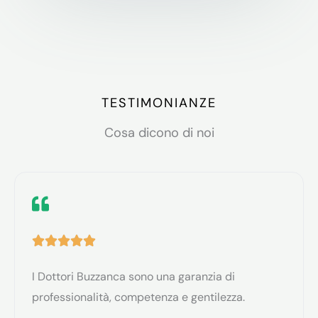
TESTIMONIANZE
Cosa dicono di noi
V





a
I Dottori Buzzanca sono una garanzia di
l
professionalità, competenza e gentilezza.
u