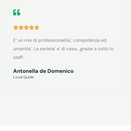
o
n
V





e
a
5
E' un mix di professionalita', competenza ed
l
s
umanita'. La serieta' e' di casa....grazie a tutto lo
u
staff.
u
t
5
Antonella de Domenico
a
Local Guide
z
i
o
n
e